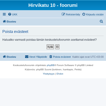
Hirvikatu 10 - foorumi
UKK
Rekisteröidy
Kirjaudu sisään
E
Etusivu
t
Poista evästeet
s
i
Haluatko varmasti poistaa tämän keskustelufoorumin asettamat evästeet?
Etusivu
Viesti Ylläpidolle
Poista evästeet
Kaikki ajat ovat
UTC+03:00
Keskustelufoorumin ohjelmisto
phpBB
® Forum Software © phpBB Limited
Käännös: phpBB Suomi (lurttinen, harritapio, Pettis)
Yksityisyys
|
Ehdot