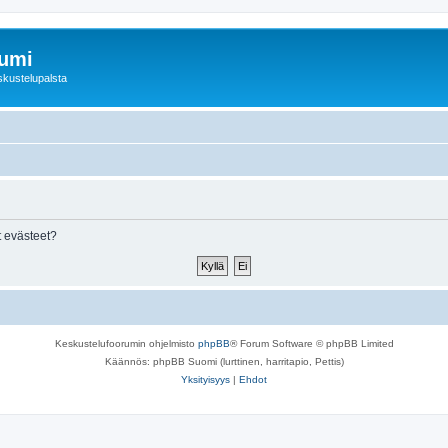
rumi
skustelupalsta
 evästeet?
Keskustelufoorumin ohjelmisto
phpBB
® Forum Software © phpBB Limited
Käännös: phpBB Suomi (lurttinen, harritapio, Pettis)
Yksityisyys
|
Ehdot