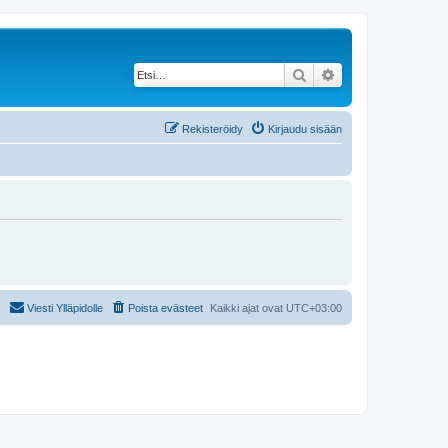
Etsi
Tarkennettu haku
Rekisteröidy
Kirjaudu sisään
Viesti Ylläpidolle
Poista evästeet
Kaikki ajat ovat
UTC+03:00