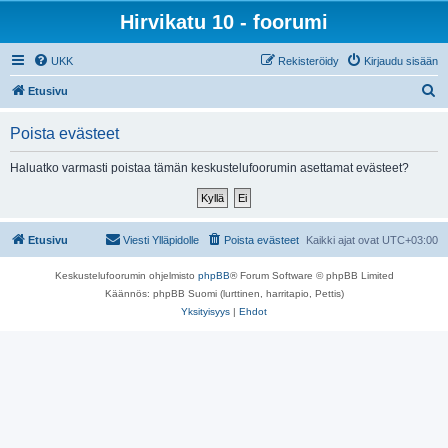
Hirvikatu 10 - foorumi
UKK
Rekisteröidy
Kirjaudu sisään
E
Etusivu
t
Poista evästeet
s
i
Haluatko varmasti poistaa tämän keskustelufoorumin asettamat evästeet?
Etusivu
Viesti Ylläpidolle
Poista evästeet
Kaikki ajat ovat
UTC+03:00
Keskustelufoorumin ohjelmisto
phpBB
® Forum Software © phpBB Limited
Käännös: phpBB Suomi (lurttinen, harritapio, Pettis)
Yksityisyys
|
Ehdot