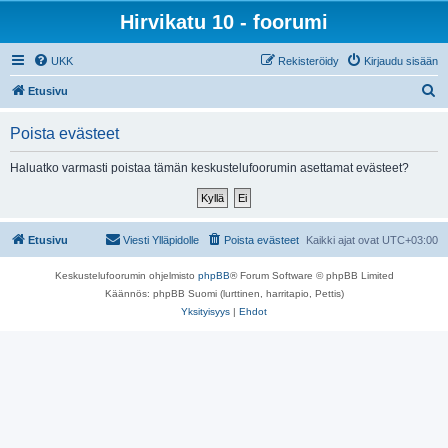
Hirvikatu 10 - foorumi
UKK
Rekisteröidy
Kirjaudu sisään
E
Etusivu
t
Poista evästeet
s
i
Haluatko varmasti poistaa tämän keskustelufoorumin asettamat evästeet?
Etusivu
Viesti Ylläpidolle
Poista evästeet
Kaikki ajat ovat
UTC+03:00
Keskustelufoorumin ohjelmisto
phpBB
® Forum Software © phpBB Limited
Käännös: phpBB Suomi (lurttinen, harritapio, Pettis)
Yksityisyys
|
Ehdot