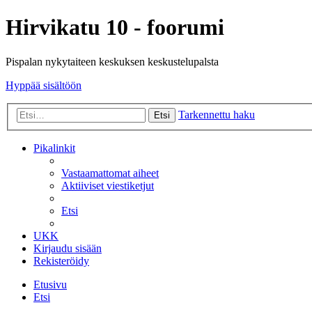
Hirvikatu 10 - foorumi
Pispalan nykytaiteen keskuksen keskustelupalsta
Hyppää sisältöön
Tarkennettu haku
Etsi
Pikalinkit
Vastaamattomat aiheet
Aktiiviset viestiketjut
Etsi
UKK
Kirjaudu sisään
Rekisteröidy
Etusivu
Etsi