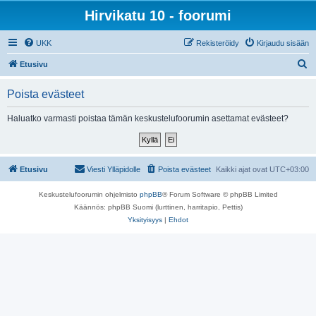
Hirvikatu 10 - foorumi
UKK
Rekisteröidy
Kirjaudu sisään
E
Etusivu
t
Poista evästeet
s
i
Haluatko varmasti poistaa tämän keskustelufoorumin asettamat evästeet?
Etusivu
Viesti Ylläpidolle
Poista evästeet
Kaikki ajat ovat
UTC+03:00
Keskustelufoorumin ohjelmisto
phpBB
® Forum Software © phpBB Limited
Käännös: phpBB Suomi (lurttinen, harritapio, Pettis)
Yksityisyys
|
Ehdot