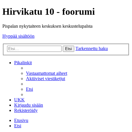
Hirvikatu 10 - foorumi
Pispalan nykytaiteen keskuksen keskustelupalsta
Hyppää sisältöön
Tarkennettu haku
Etsi
Pikalinkit
Vastaamattomat aiheet
Aktiiviset viestiketjut
Etsi
UKK
Kirjaudu sisään
Rekisteröidy
Etusivu
Etsi