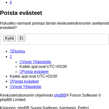
Etsi
Poista evästeet
Haluatko varmasti poistaa tämän keskustelufoorumin asettamat
evästeet?
Etusivu
Viesti Ylläpidolle
Kaikki ajat ovat
UTC+03:00
Poista evästeet
Kaikki ajat ovat
UTC+03:00
Poista evästeet
Viesti Ylläpidolle
Keskustelufoorumin ohjelmisto
phpBB
® Forum Software ©
phpBB Limited
Käännös: phpBB Suomi (lurttinen, harritapio, Pettis)