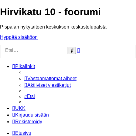
Hirvikatu 10 - foorumi
Pispalan nykytaiteen keskuksen keskustelupalsta
Hyppää sisältöön
Tarkennettu
Etsi
haku
Pikalinkit
Vastaamattomat aiheet
Aktiiviset viestiketjut
Etsi
UKK
Kirjaudu sisään
Rekisteröidy
Etusivu