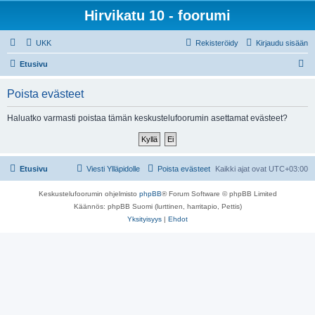
Hirvikatu 10 - foorumi
UKK
Rekisteröidy
Kirjaudu sisään
E
Etusivu
t
Poista evästeet
s
i
Haluatko varmasti poistaa tämän keskustelufoorumin asettamat evästeet?
Etusivu
Viesti Ylläpidolle
Poista evästeet
Kaikki ajat ovat
UTC+03:00
Keskustelufoorumin ohjelmisto
phpBB
® Forum Software © phpBB Limited
Käännös: phpBB Suomi (lurttinen, harritapio, Pettis)
Yksityisyys
|
Ehdot