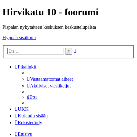
Hirvikatu 10 - foorumi
Pispalan nykytaiteen keskuksen keskustelupalsta
Hyppää sisältöön
Tarkennettu
Etsi
haku
Pikalinkit
Vastaamattomat aiheet
Aktiiviset viestiketjut
Etsi
UKK
Kirjaudu sisään
Rekisteröidy
Etusivu