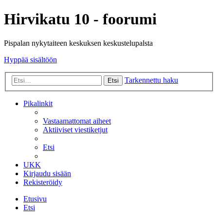
Hirvikatu 10 - foorumi
Pispalan nykytaiteen keskuksen keskustelupalsta
Hyppää sisältöön
Tarkennettu haku
Etsi
Pikalinkit
Vastaamattomat aiheet
Aktiiviset viestiketjut
Etsi
UKK
Kirjaudu sisään
Rekisteröidy
Etusivu
Etsi