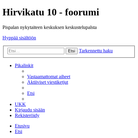
Hirvikatu 10 - foorumi
Pispalan nykytaiteen keskuksen keskustelupalsta
Hyppää sisältöön
Tarkennettu haku
Etsi
Pikalinkit
Vastaamattomat aiheet
Aktiiviset viestiketjut
Etsi
UKK
Kirjaudu sisään
Rekisteröidy
Etusivu
Etsi