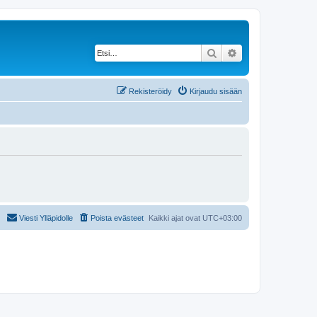
Etsi
Tarkennettu haku
Rekisteröidy
Kirjaudu sisään
Viesti Ylläpidolle
Poista evästeet
Kaikki ajat ovat
UTC+03:00