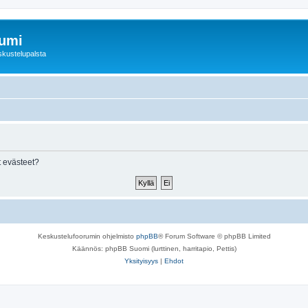
rumi
skustelupalsta
 evästeet?
Keskustelufoorumin ohjelmisto
phpBB
® Forum Software © phpBB Limited
Käännös: phpBB Suomi (lurttinen, harritapio, Pettis)
Yksityisyys
|
Ehdot