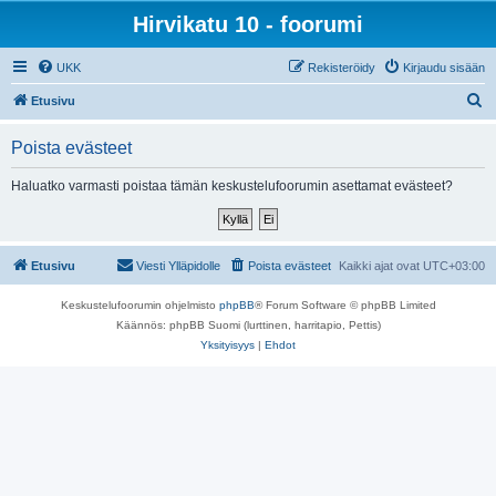
Hirvikatu 10 - foorumi
UKK
Rekisteröidy
Kirjaudu sisään
E
Etusivu
t
Poista evästeet
s
i
Haluatko varmasti poistaa tämän keskustelufoorumin asettamat evästeet?
Etusivu
Viesti Ylläpidolle
Poista evästeet
Kaikki ajat ovat
UTC+03:00
Keskustelufoorumin ohjelmisto
phpBB
® Forum Software © phpBB Limited
Käännös: phpBB Suomi (lurttinen, harritapio, Pettis)
Yksityisyys
|
Ehdot