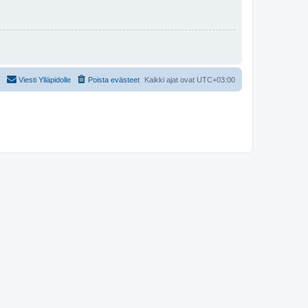
Viesti Ylläpidolle
Poista evästeet
Kaikki ajat ovat
UTC+03:00