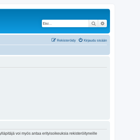
Etsi
Tarkennettu haku
Rekisteröidy
Kirjaudu sisään
lläpitäjä voi myös antaa erityisoikeuksia rekisteröityneille