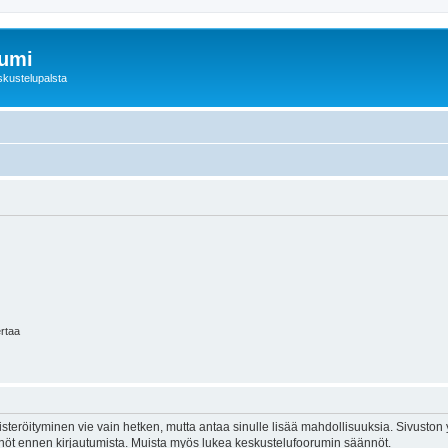
rumi
skustelupalsta
ertaa
isteröityminen vie vain hetken, mutta antaa sinulle lisää mahdollisuuksia. Sivuston y
tännöt ennen kirjautumista. Muista myös lukea keskustelufoorumin säännöt.