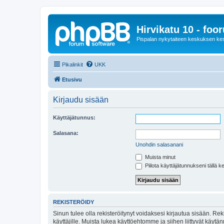
Hirvikatu 10 - foo
Pispalan nykytaiteen keskuksen ke
Pikalinkit
UKK
Etusivu
Kirjaudu sisään
Käyttäjätunnus:
Salasana:
Unohdin salasanani
Muista minut
Piilota käyttäjätunnukseni tällä k
REKISTERÖIDY
Sinun tulee olla rekisteröitynyt voidaksesi kirjautua sisään. Rek
käyttäjille. Muista lukea käyttöehtomme ja siihen liittyvät käy