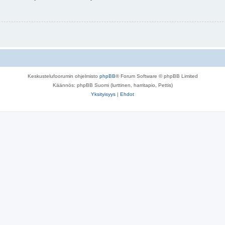
Keskustelufoorumin ohjelmisto
phpBB
® Forum Software © phpBB Limited
Käännös: phpBB Suomi (lurttinen, harritapio, Pettis)
Yksityisyys
|
Ehdot