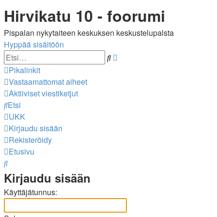
Hirvikatu 10 - foorumi
Pispalan nykytaiteen keskuksen keskustelupalsta
Hyppää sisältöön
Tarkennettu
Etsi
haku
Pikalinkit
Vastaamattomat aiheet
Aktiiviset viestiketjut
Etsi
UKK
Kirjaudu sisään
Rekisteröidy
Etusivu
Etsi
Kirjaudu sisään
Käyttäjätunnus: