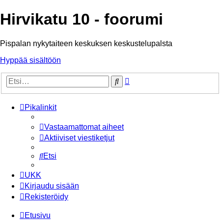
Hirvikatu 10 - foorumi
Pispalan nykytaiteen keskuksen keskustelupalsta
Hyppää sisältöön
Tarkennettu
Etsi
haku
Pikalinkit
Vastaamattomat aiheet
Aktiiviset viestiketjut
Etsi
UKK
Kirjaudu sisään
Rekisteröidy
Etusivu