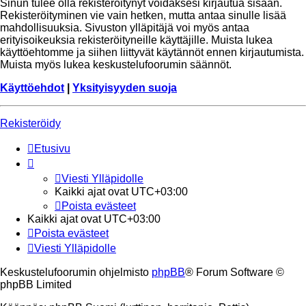
Sinun tulee olla rekisteröitynyt voidaksesi kirjautua sisään.
Rekisteröityminen vie vain hetken, mutta antaa sinulle lisää
mahdollisuuksia. Sivuston ylläpitäjä voi myös antaa
erityisoikeuksia rekisteröityneille käyttäjille. Muista lukea
käyttöehtomme ja siihen liittyvät käytännöt ennen kirjautumista.
Muista myös lukea keskustelufoorumin säännöt.
Käyttöehdot
|
Yksityisyyden suoja
Rekisteröidy
Etusivu
Viesti Ylläpidolle
Kaikki ajat ovat
UTC+03:00
Poista evästeet
Kaikki ajat ovat
UTC+03:00
Poista evästeet
Viesti Ylläpidolle
Keskustelufoorumin ohjelmisto
phpBB
® Forum Software ©
phpBB Limited