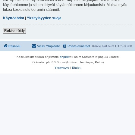
käyttöehtomme ja siihen liittyvät käytännöt ennen kirjautumista. Muista myös
lukea keskustelufoorumin säännöt.
Käyttöehdot
|
Yksityisyyden suoja
Rekisteröidy
Etusivu
Viesti Ylläpidolle
Poista evästeet
Kaikki ajat ovat
UTC+03:00
Keskustelufoorumin ohjelmisto
phpBB
® Forum Software © phpBB Limited
Käännös: phpBB Suomi (lurttinen, harritapio, Pettis)
Yksityisyys
|
Ehdot