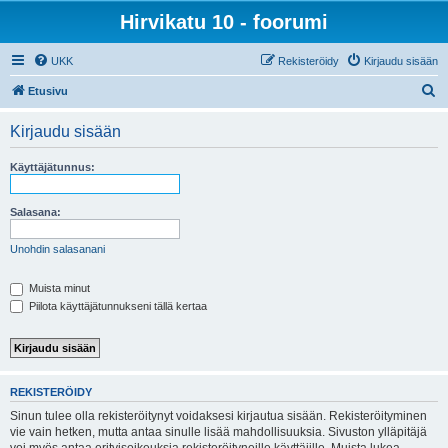
Hirvikatu 10 - foorumi
UKK
Rekisteröidy
Kirjaudu sisään
E
Etusivu
t
Kirjaudu sisään
s
i
Käyttäjätunnus:
Salasana:
Unohdin salasanani
Muista minut
Piilota käyttäjätunnukseni tällä kertaa
REKISTERÖIDY
Sinun tulee olla rekisteröitynyt voidaksesi kirjautua sisään. Rekisteröityminen
vie vain hetken, mutta antaa sinulle lisää mahdollisuuksia. Sivuston ylläpitäjä
voi myös antaa erityisoikeuksia rekisteröityneille käyttäjille. Muista lukea