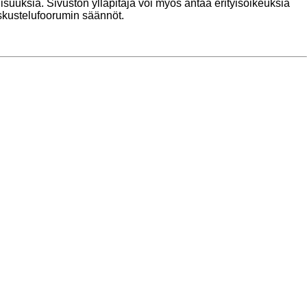
lisuuksia. Sivuston ylläpitäjä voi myös antaa erityisoikeuksia
keskustelufoorumin säännöt.