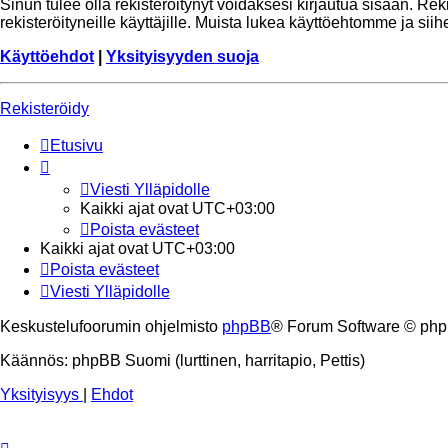
Sinun tulee olla rekisteröitynyt voidaksesi kirjautua sisään. Re
rekisteröityneille käyttäjille. Muista lukea käyttöehtomme ja si
Käyttöehdot
|
Yksityisyyden suoja
Rekisteröidy
Etusivu
Viesti Ylläpidolle
Kaikki ajat ovat
UTC+03:00
Poista evästeet
Kaikki ajat ovat
UTC+03:00
Poista evästeet
Viesti Ylläpidolle
Keskustelufoorumin ohjelmisto
phpBB
® Forum Software © php
Käännös: phpBB Suomi (lurttinen, harritapio, Pettis)
Yksityisyys
|
Ehdot