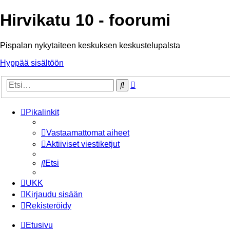
Hirvikatu 10 - foorumi
Pispalan nykytaiteen keskuksen keskustelupalsta
Hyppää sisältöön
Tarkennettu
Etsi
haku
Pikalinkit
Vastaamattomat aiheet
Aktiiviset viestiketjut
Etsi
UKK
Kirjaudu sisään
Rekisteröidy
Etusivu