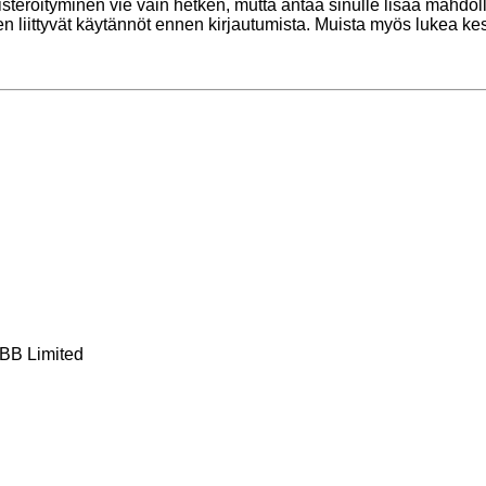
kisteröityminen vie vain hetken, mutta antaa sinulle lisää mahdol
ihen liittyvät käytännöt ennen kirjautumista. Muista myös lukea 
BB Limited