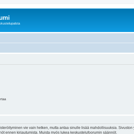
rumi
skustelupalsta
ertaa
isteröityminen vie vain hetken, mutta antaa sinulle lisää mahdollisuuksia. Sivuston y
tännöt ennen kirjautumista. Muista myös lukea keskustelufoorumin säännöt.