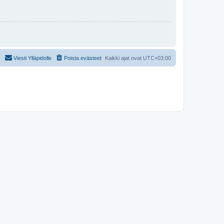
Viesti Ylläpidolle
Poista evästeet
Kaikki ajat ovat
UTC+03:00