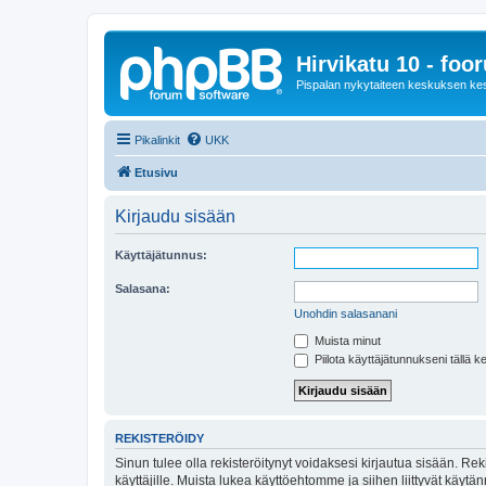
Hirvikatu 10 - foo
Pispalan nykytaiteen keskuksen ke
Pikalinkit
UKK
Etusivu
Kirjaudu sisään
Käyttäjätunnus:
Salasana:
Unohdin salasanani
Muista minut
Piilota käyttäjätunnukseni tällä k
REKISTERÖIDY
Sinun tulee olla rekisteröitynyt voidaksesi kirjautua sisään. Rek
käyttäjille. Muista lukea käyttöehtomme ja siihen liittyvät käy