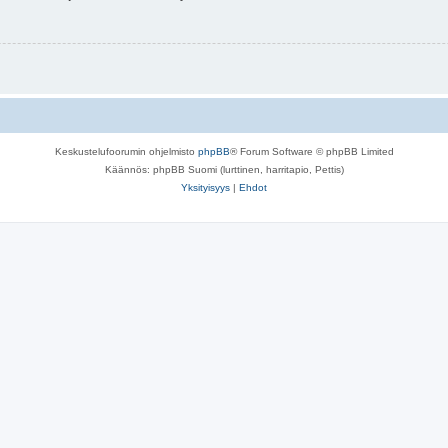
Keskustelufoorumin ohjelmisto
phpBB
® Forum Software © phpBB Limited
Käännös: phpBB Suomi (lurttinen, harritapio, Pettis)
Yksityisyys
|
Ehdot