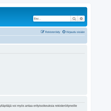
Etsi
Tarkennettu haku
Rekisteröidy
Kirjaudu sisään
lläpitäjä voi myös antaa erityisoikeuksia rekisteröityneille