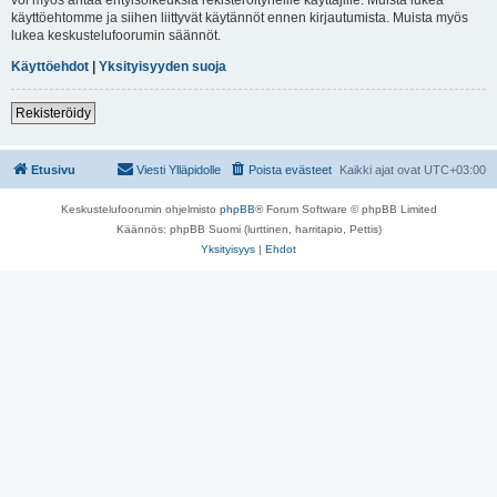
käyttöehtomme ja siihen liittyvät käytännöt ennen kirjautumista. Muista myös
lukea keskustelufoorumin säännöt.
Käyttöehdot
|
Yksityisyyden suoja
Rekisteröidy
Etusivu
Viesti Ylläpidolle
Poista evästeet
Kaikki ajat ovat
UTC+03:00
Keskustelufoorumin ohjelmisto
phpBB
® Forum Software © phpBB Limited
Käännös: phpBB Suomi (lurttinen, harritapio, Pettis)
Yksityisyys
|
Ehdot