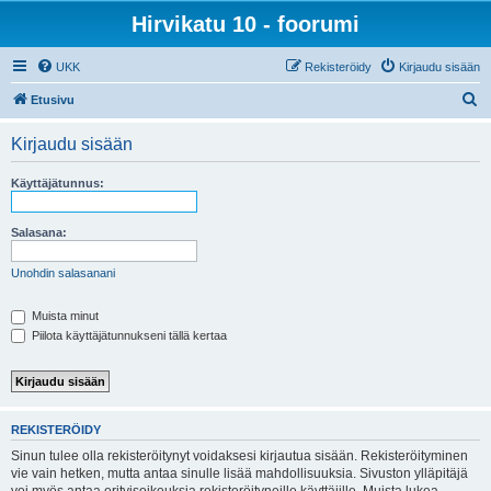
Hirvikatu 10 - foorumi
UKK
Rekisteröidy
Kirjaudu sisään
E
Etusivu
t
Kirjaudu sisään
s
i
Käyttäjätunnus:
Salasana:
Unohdin salasanani
Muista minut
Piilota käyttäjätunnukseni tällä kertaa
REKISTERÖIDY
Sinun tulee olla rekisteröitynyt voidaksesi kirjautua sisään. Rekisteröityminen
vie vain hetken, mutta antaa sinulle lisää mahdollisuuksia. Sivuston ylläpitäjä
voi myös antaa erityisoikeuksia rekisteröityneille käyttäjille. Muista lukea