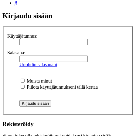
Etsi
Kirjaudu sisään
Käyttäjätunnus:
Salasana:
Unohdin salasanani
Muista minut
Piilota käyttäjätunnukseni tällä kertaa
Rekisteröidy
Sinun tulee olla rekisteröitynyt voidaksesi kirjautua sisään.