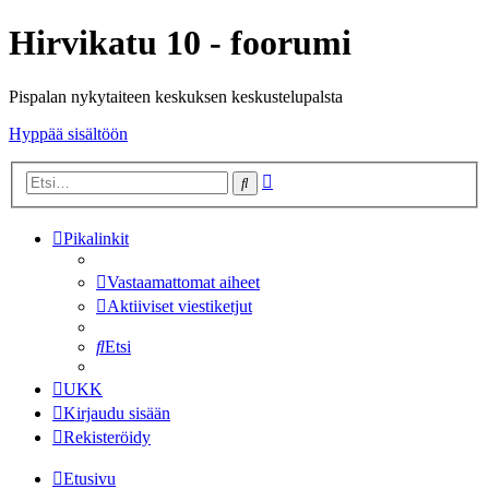
Hirvikatu 10 - foorumi
Pispalan nykytaiteen keskuksen keskustelupalsta
Hyppää sisältöön
Tarkennettu
Etsi
haku
Pikalinkit
Vastaamattomat aiheet
Aktiiviset viestiketjut
Etsi
UKK
Kirjaudu sisään
Rekisteröidy
Etusivu