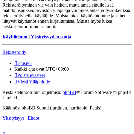
Rekisteröityminen vie vain hetken, mutta antaa sinulle lisää
mahdollisuuksia. Sivuston ylläpitäjä voi myös antaa erityisoikeuksia
rekisteröityneille käyttäjille. Muista lukea käyttöehtomme ja siihen
liittyvät käytännöt ennen kirjautumista. Muista myös lukea
keskustelufoorumin säännöt.
Käyttöehdot
|
Yksityisyyden suoja
Rekisteröidy
Etusivu
Kaikki ajat ovat
UTC+03:00
Poista evästeet
Viesti Ylläpidolle
Keskustelufoorumin ohjelmisto
phpBB
® Forum Software © phpBB
Limited
Käännös: phpBB Suomi (lurttinen, harritapio, Pettis)
Yksityisyys
|
Ehdot