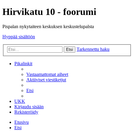
Hirvikatu 10 - foorumi
Pispalan nykytaiteen keskuksen keskustelupalsta
Hyppää sisältöön
Tarkennettu haku
Etsi
Pikalinkit
Vastaamattomat aiheet
Aktiiviset viestiketjut
Etsi
UKK
Kirjaudu sisään
Rekisteröidy
Etusivu
Etsi