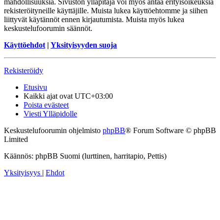
mahdollisuuksia. Sivuston ylläpitäjä voi myös antaa erityisoikeuksia
rekisteröityneille käyttäjille. Muista lukea käyttöehtomme ja siihen
liittyvät käytännöt ennen kirjautumista. Muista myös lukea
keskustelufoorumin säännöt.
Käyttöehdot
|
Yksityisyyden suoja
Rekisteröidy
Etusivu
Kaikki ajat ovat
UTC+03:00
Poista evästeet
Viesti Ylläpidolle
Keskustelufoorumin ohjelmisto
phpBB
® Forum Software © phpBB
Limited
Käännös: phpBB Suomi (lurttinen, harritapio, Pettis)
Yksityisyys
|
Ehdot