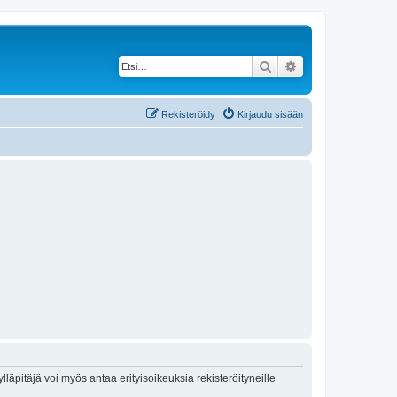
Etsi
Tarkennettu haku
Rekisteröidy
Kirjaudu sisään
lläpitäjä voi myös antaa erityisoikeuksia rekisteröityneille