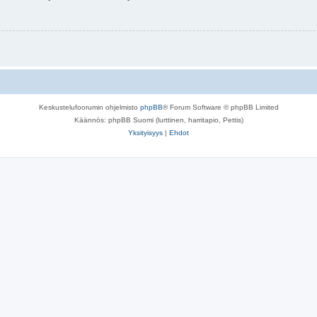
Keskustelufoorumin ohjelmisto
phpBB
® Forum Software © phpBB Limited
Käännös: phpBB Suomi (lurttinen, harritapio, Pettis)
Yksityisyys
|
Ehdot