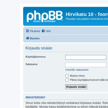
Hirvikatu 10 - foo
Pispalan nykytaiteen keskuksen ke
Pikalinkit
UKK
Etusivu
Kirjaudu sisään
Käyttäjätunnus:
Salasana:
Unohdin salasanani
Muista minut
Piilota käyttäjätunnukseni tällä k
REKISTERÖIDY
Sinun tulee olla rekisteröitynyt voidaksesi kirjautua sisään. Rek
käyttäjille. Muista lukea käyttöehtomme ja siihen liittyvät käy