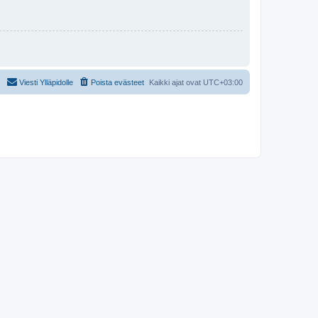
Viesti Ylläpidolle
Poista evästeet
Kaikki ajat ovat
UTC+03:00