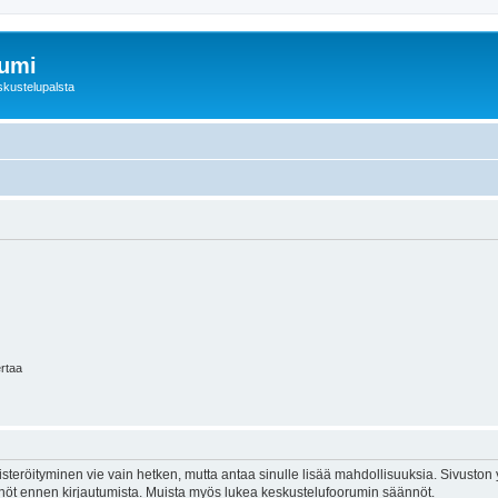
rumi
skustelupalsta
ertaa
isteröityminen vie vain hetken, mutta antaa sinulle lisää mahdollisuuksia. Sivuston y
tännöt ennen kirjautumista. Muista myös lukea keskustelufoorumin säännöt.