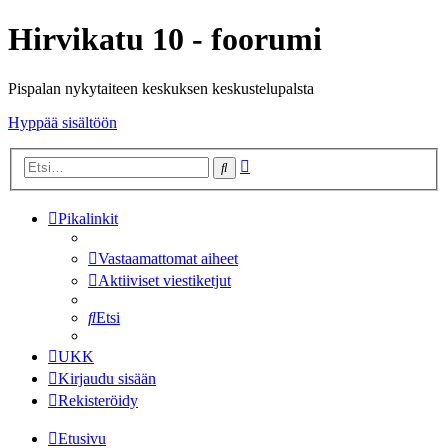
Hirvikatu 10 - foorumi
Pispalan nykytaiteen keskuksen keskustelupalsta
Hyppää sisältöön
Tarkennettu
Etsi
haku
Pikalinkit
Vastaamattomat aiheet
Aktiiviset viestiketjut
Etsi
UKK
Kirjaudu sisään
Rekisteröidy
Etusivu