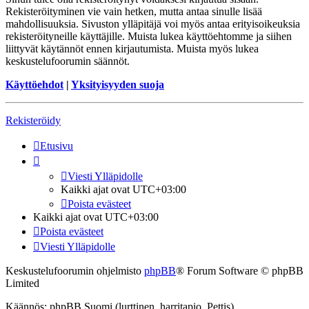
Rekisteröityminen vie vain hetken, mutta antaa sinulle lisää
mahdollisuuksia. Sivuston ylläpitäjä voi myös antaa erityisoikeuksia
rekisteröityneille käyttäjille. Muista lukea käyttöehtomme ja siihen
liittyvät käytännöt ennen kirjautumista. Muista myös lukea
keskustelufoorumin säännöt.
Käyttöehdot
|
Yksityisyyden suoja
Rekisteröidy
Etusivu
Viesti Ylläpidolle
Kaikki ajat ovat
UTC+03:00
Poista evästeet
Kaikki ajat ovat
UTC+03:00
Poista evästeet
Viesti Ylläpidolle
Keskustelufoorumin ohjelmisto
phpBB
® Forum Software © phpBB
Limited
Käännös: phpBB Suomi (lurttinen, harritapio, Pettis)