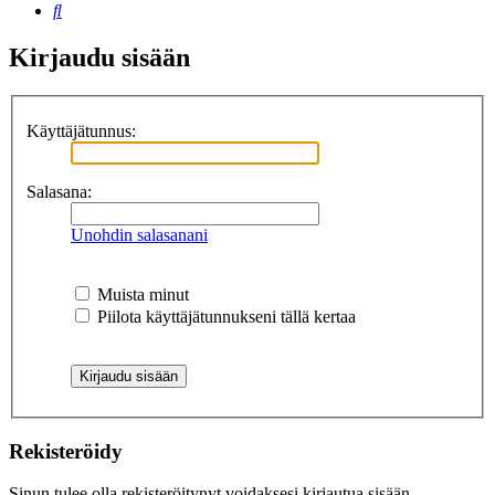
Etsi
Kirjaudu sisään
Käyttäjätunnus:
Salasana:
Unohdin salasanani
Muista minut
Piilota käyttäjätunnukseni tällä kertaa
Rekisteröidy
Sinun tulee olla rekisteröitynyt voidaksesi kirjautua sisään.