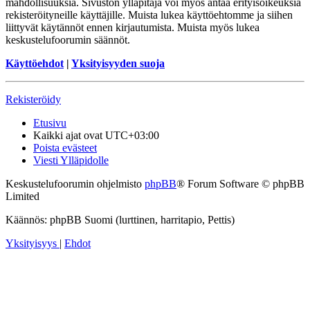
mahdollisuuksia. Sivuston ylläpitäjä voi myös antaa erityisoikeuksia
rekisteröityneille käyttäjille. Muista lukea käyttöehtomme ja siihen
liittyvät käytännöt ennen kirjautumista. Muista myös lukea
keskustelufoorumin säännöt.
Käyttöehdot
|
Yksityisyyden suoja
Rekisteröidy
Etusivu
Kaikki ajat ovat
UTC+03:00
Poista evästeet
Viesti Ylläpidolle
Keskustelufoorumin ohjelmisto
phpBB
® Forum Software © phpBB
Limited
Käännös: phpBB Suomi (lurttinen, harritapio, Pettis)
Yksityisyys
|
Ehdot