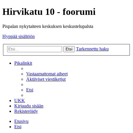
Hirvikatu 10 - foorumi
Pispalan nykytaiteen keskuksen keskustelupalsta
Hyppää sisältöön
Tarkennettu haku
Etsi
Pikalinkit
Vastaamattomat aiheet
Aktiiviset viestiketjut
Etsi
UKK
Kirjaudu sisään
Rekisteröidy
Etusivu
Etsi