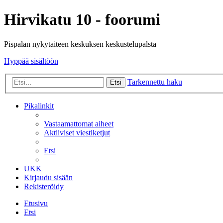
Hirvikatu 10 - foorumi
Pispalan nykytaiteen keskuksen keskustelupalsta
Hyppää sisältöön
Tarkennettu haku
Etsi
Pikalinkit
Vastaamattomat aiheet
Aktiiviset viestiketjut
Etsi
UKK
Kirjaudu sisään
Rekisteröidy
Etusivu
Etsi