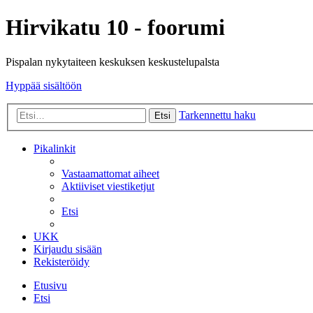
Hirvikatu 10 - foorumi
Pispalan nykytaiteen keskuksen keskustelupalsta
Hyppää sisältöön
Tarkennettu haku
Etsi
Pikalinkit
Vastaamattomat aiheet
Aktiiviset viestiketjut
Etsi
UKK
Kirjaudu sisään
Rekisteröidy
Etusivu
Etsi