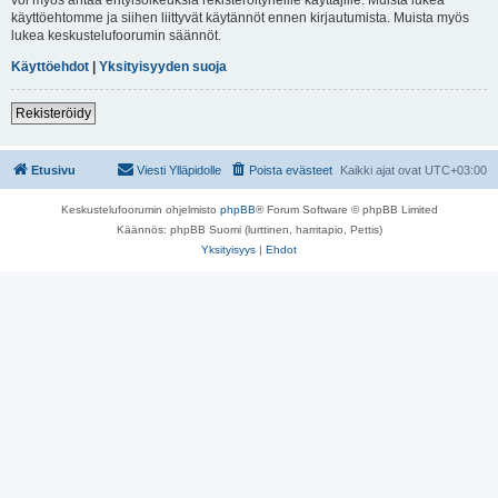
käyttöehtomme ja siihen liittyvät käytännöt ennen kirjautumista. Muista myös
lukea keskustelufoorumin säännöt.
Käyttöehdot
|
Yksityisyyden suoja
Rekisteröidy
Etusivu
Viesti Ylläpidolle
Poista evästeet
Kaikki ajat ovat
UTC+03:00
Keskustelufoorumin ohjelmisto
phpBB
® Forum Software © phpBB Limited
Käännös: phpBB Suomi (lurttinen, harritapio, Pettis)
Yksityisyys
|
Ehdot