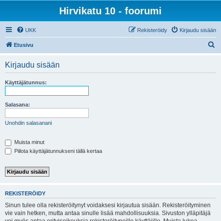
Hirvikatu 10 - foorumi
UKK
Rekisteröidy
Kirjaudu sisään
E
Etusivu
t
Kirjaudu sisään
s
i
Käyttäjätunnus:
Salasana:
Unohdin salasanani
Muista minut
Piilota käyttäjätunnukseni tällä kertaa
REKISTERÖIDY
Sinun tulee olla rekisteröitynyt voidaksesi kirjautua sisään. Rekisteröityminen
vie vain hetken, mutta antaa sinulle lisää mahdollisuuksia. Sivuston ylläpitäjä
voi myös antaa erityisoikeuksia rekisteröityneille käyttäjille. Muista lukea