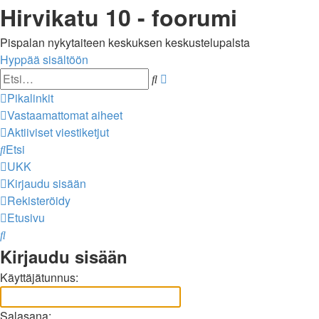
Hirvikatu 10 - foorumi
Pispalan nykytaiteen keskuksen keskustelupalsta
Hyppää sisältöön
Tarkennettu
Etsi
haku
Pikalinkit
Vastaamattomat aiheet
Aktiiviset viestiketjut
Etsi
UKK
Kirjaudu sisään
Rekisteröidy
Etusivu
Etsi
Kirjaudu sisään
Käyttäjätunnus:
Salasana: