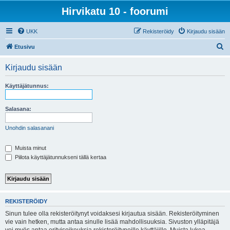
Hirvikatu 10 - foorumi
UKK
Rekisteröidy
Kirjaudu sisään
E
Etusivu
t
Kirjaudu sisään
s
i
Käyttäjätunnus:
Salasana:
Unohdin salasanani
Muista minut
Piilota käyttäjätunnukseni tällä kertaa
REKISTERÖIDY
Sinun tulee olla rekisteröitynyt voidaksesi kirjautua sisään. Rekisteröityminen
vie vain hetken, mutta antaa sinulle lisää mahdollisuuksia. Sivuston ylläpitäjä
voi myös antaa erityisoikeuksia rekisteröityneille käyttäjille. Muista lukea