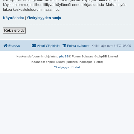
käyttöehtomme ja siihen liittyvät käytännöt ennen kirjautumista. Muista myös
lukea keskustelufoorumin säännöt.
Käyttöehdot
|
Yksityisyyden suoja
Rekisteröidy
Etusivu
Viesti Ylläpidolle
Poista evästeet
Kaikki ajat ovat
UTC+03:00
Keskustelufoorumin ohjelmisto
phpBB
® Forum Software © phpBB Limited
Käännös: phpBB Suomi (lurttinen, harritapio, Pettis)
Yksityisyys
|
Ehdot