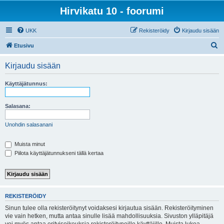
Hirvikatu 10 - foorumi
UKK
Rekisteröidy
Kirjaudu sisään
E
Etusivu
t
Kirjaudu sisään
s
i
Käyttäjätunnus:
Salasana:
Unohdin salasanani
Muista minut
Piilota käyttäjätunnukseni tällä kertaa
REKISTERÖIDY
Sinun tulee olla rekisteröitynyt voidaksesi kirjautua sisään. Rekisteröityminen
vie vain hetken, mutta antaa sinulle lisää mahdollisuuksia. Sivuston ylläpitäjä
voi myös antaa erityisoikeuksia rekisteröityneille käyttäjille. Muista lukea