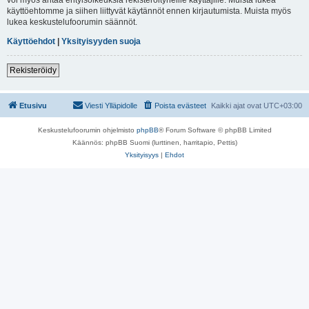
käyttöehtomme ja siihen liittyvät käytännöt ennen kirjautumista. Muista myös
lukea keskustelufoorumin säännöt.
Käyttöehdot
|
Yksityisyyden suoja
Rekisteröidy
Etusivu
Viesti Ylläpidolle
Poista evästeet
Kaikki ajat ovat
UTC+03:00
Keskustelufoorumin ohjelmisto
phpBB
® Forum Software © phpBB Limited
Käännös: phpBB Suomi (lurttinen, harritapio, Pettis)
Yksityisyys
|
Ehdot