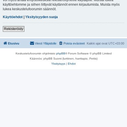
käyttöehtomme ja siihen liittyvät käytännöt ennen kirjautumista. Muista myös
lukea keskustelufoorumin säännöt.
Käyttöehdot
|
Yksityisyyden suoja
Rekisteröidy
Etusivu
Viesti Ylläpidolle
Poista evästeet
Kaikki ajat ovat
UTC+03:00
Keskustelufoorumin ohjelmisto
phpBB
® Forum Software © phpBB Limited
Käännös: phpBB Suomi (lurttinen, harritapio, Pettis)
Yksityisyys
|
Ehdot