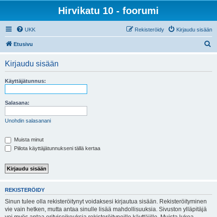
Hirvikatu 10 - foorumi
UKK
Rekisteröidy
Kirjaudu sisään
E
Etusivu
t
Kirjaudu sisään
s
i
Käyttäjätunnus:
Salasana:
Unohdin salasanani
Muista minut
Piilota käyttäjätunnukseni tällä kertaa
REKISTERÖIDY
Sinun tulee olla rekisteröitynyt voidaksesi kirjautua sisään. Rekisteröityminen
vie vain hetken, mutta antaa sinulle lisää mahdollisuuksia. Sivuston ylläpitäjä
voi myös antaa erityisoikeuksia rekisteröityneille käyttäjille. Muista lukea