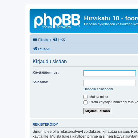
Hirvikatu 10 - foo
Pispalan nykytaiteen keskuksen ke
Pikalinkit
UKK
Etusivu
Kirjaudu sisään
Käyttäjätunnus:
Salasana:
Unohdin salasanani
Muista minut
Piilota käyttäjätunnukseni tällä k
REKISTERÖIDY
Sinun tulee olla rekisteröitynyt voidaksesi kirjautua sisään. Rek
käyttäjille. Muista lukea käyttöehtomme ja siihen liittyvät käy