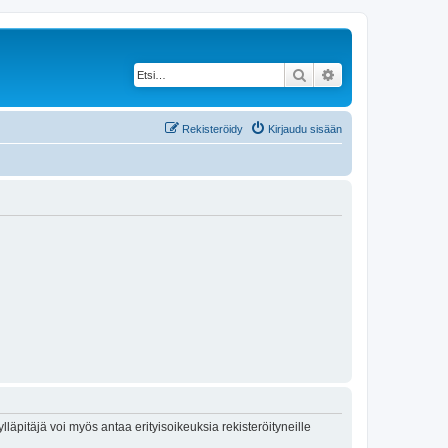
Etsi
Tarkennettu haku
Rekisteröidy
Kirjaudu sisään
lläpitäjä voi myös antaa erityisoikeuksia rekisteröityneille