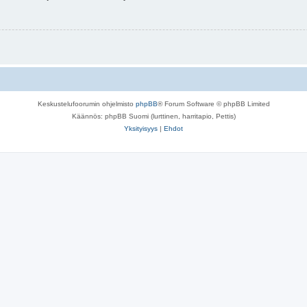
Keskustelufoorumin ohjelmisto
phpBB
® Forum Software © phpBB Limited
Käännös: phpBB Suomi (lurttinen, harritapio, Pettis)
Yksityisyys
|
Ehdot