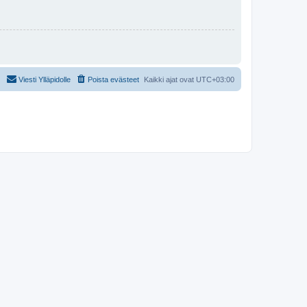
Viesti Ylläpidolle
Poista evästeet
Kaikki ajat ovat
UTC+03:00