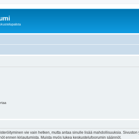
rumi
skustelupalsta
ertaa
isteröityminen vie vain hetken, mutta antaa sinulle lisää mahdollisuuksia. Sivuston y
tännöt ennen kirjautumista. Muista myös lukea keskustelufoorumin säännöt.