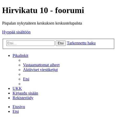
Hirvikatu 10 - foorumi
Pispalan nykytaiteen keskuksen keskustelupalsta
Hyppää sisältöön
Tarkennettu haku
Etsi
Pikalinkit
Vastaamattomat aiheet
Aktiiviset viestiketjut
Etsi
UKK
Kirjaudu sisään
Rekisteröidy
Etusivu
Etsi