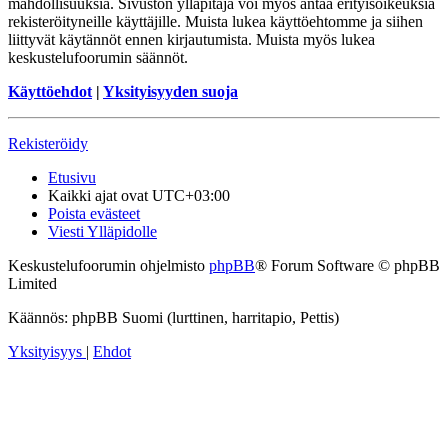
mahdollisuuksia. Sivuston ylläpitäjä voi myös antaa erityisoikeuksia
rekisteröityneille käyttäjille. Muista lukea käyttöehtomme ja siihen
liittyvät käytännöt ennen kirjautumista. Muista myös lukea
keskustelufoorumin säännöt.
Käyttöehdot
|
Yksityisyyden suoja
Rekisteröidy
Etusivu
Kaikki ajat ovat
UTC+03:00
Poista evästeet
Viesti Ylläpidolle
Keskustelufoorumin ohjelmisto
phpBB
® Forum Software © phpBB
Limited
Käännös: phpBB Suomi (lurttinen, harritapio, Pettis)
Yksityisyys
|
Ehdot