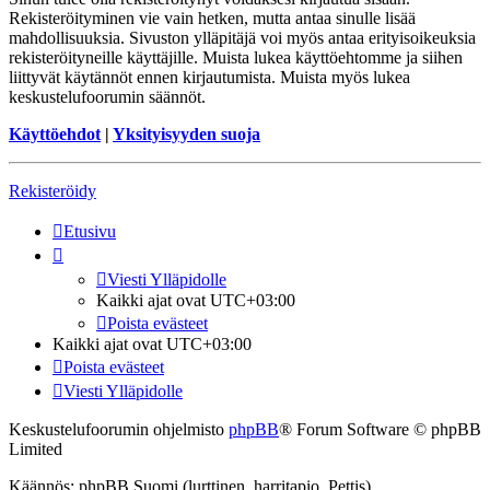
Rekisteröityminen vie vain hetken, mutta antaa sinulle lisää
mahdollisuuksia. Sivuston ylläpitäjä voi myös antaa erityisoikeuksia
rekisteröityneille käyttäjille. Muista lukea käyttöehtomme ja siihen
liittyvät käytännöt ennen kirjautumista. Muista myös lukea
keskustelufoorumin säännöt.
Käyttöehdot
|
Yksityisyyden suoja
Rekisteröidy
Etusivu
Viesti Ylläpidolle
Kaikki ajat ovat
UTC+03:00
Poista evästeet
Kaikki ajat ovat
UTC+03:00
Poista evästeet
Viesti Ylläpidolle
Keskustelufoorumin ohjelmisto
phpBB
® Forum Software © phpBB
Limited
Käännös: phpBB Suomi (lurttinen, harritapio, Pettis)