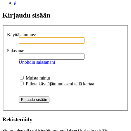
Etsi
Kirjaudu sisään
Käyttäjätunnus:
Salasana:
Unohdin salasanani
Muista minut
Piilota käyttäjätunnukseni tällä kertaa
Rekisteröidy
Sinun tulee olla rekisteröitynyt voidaksesi kirjautua sisään.