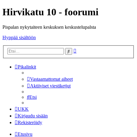
Hirvikatu 10 - foorumi
Pispalan nykytaiteen keskuksen keskustelupalsta
Hyppää sisältöön
Tarkennettu
Etsi
haku
Pikalinkit
Vastaamattomat aiheet
Aktiiviset viestiketjut
Etsi
UKK
Kirjaudu sisään
Rekisteröidy
Etusivu