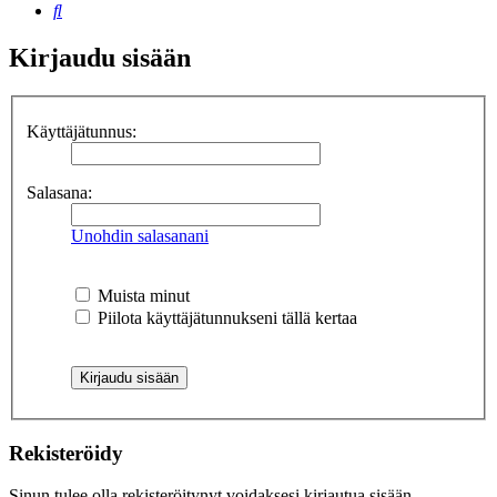
Etsi
Kirjaudu sisään
Käyttäjätunnus:
Salasana:
Unohdin salasanani
Muista minut
Piilota käyttäjätunnukseni tällä kertaa
Rekisteröidy
Sinun tulee olla rekisteröitynyt voidaksesi kirjautua sisään.