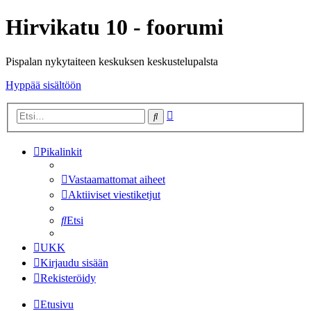
Hirvikatu 10 - foorumi
Pispalan nykytaiteen keskuksen keskustelupalsta
Hyppää sisältöön
Tarkennettu
Etsi
haku
Pikalinkit
Vastaamattomat aiheet
Aktiiviset viestiketjut
Etsi
UKK
Kirjaudu sisään
Rekisteröidy
Etusivu