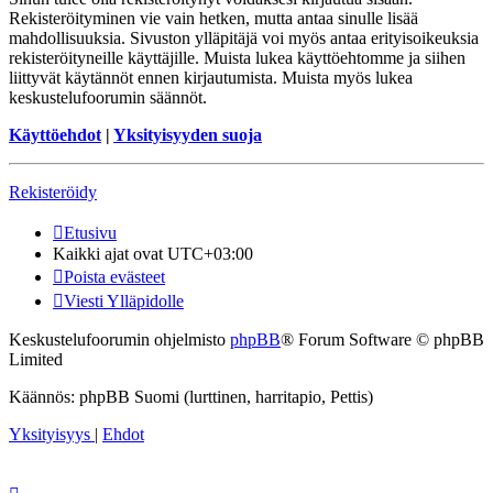
Rekisteröityminen vie vain hetken, mutta antaa sinulle lisää
mahdollisuuksia. Sivuston ylläpitäjä voi myös antaa erityisoikeuksia
rekisteröityneille käyttäjille. Muista lukea käyttöehtomme ja siihen
liittyvät käytännöt ennen kirjautumista. Muista myös lukea
keskustelufoorumin säännöt.
Käyttöehdot
|
Yksityisyyden suoja
Rekisteröidy
Etusivu
Kaikki ajat ovat
UTC+03:00
Poista evästeet
Viesti Ylläpidolle
Keskustelufoorumin ohjelmisto
phpBB
® Forum Software © phpBB
Limited
Käännös: phpBB Suomi (lurttinen, harritapio, Pettis)
Yksityisyys
|
Ehdot