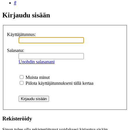
Etsi
Kirjaudu sisään
Käyttäjätunnus:
Salasana:
Unohdin salasanani
Muista minut
Piilota käyttäjätunnukseni tällä kertaa
Rekisteröidy
Sinun tulee olla rekisteröitynyt voidaksesi kirjautua sisään.