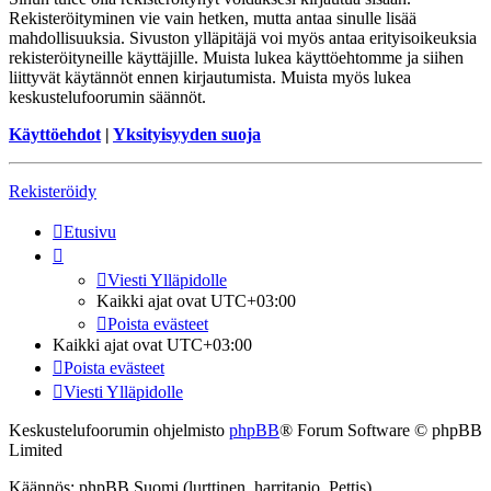
Rekisteröityminen vie vain hetken, mutta antaa sinulle lisää
mahdollisuuksia. Sivuston ylläpitäjä voi myös antaa erityisoikeuksia
rekisteröityneille käyttäjille. Muista lukea käyttöehtomme ja siihen
liittyvät käytännöt ennen kirjautumista. Muista myös lukea
keskustelufoorumin säännöt.
Käyttöehdot
|
Yksityisyyden suoja
Rekisteröidy
Etusivu
Viesti Ylläpidolle
Kaikki ajat ovat
UTC+03:00
Poista evästeet
Kaikki ajat ovat
UTC+03:00
Poista evästeet
Viesti Ylläpidolle
Keskustelufoorumin ohjelmisto
phpBB
® Forum Software © phpBB
Limited
Käännös: phpBB Suomi (lurttinen, harritapio, Pettis)