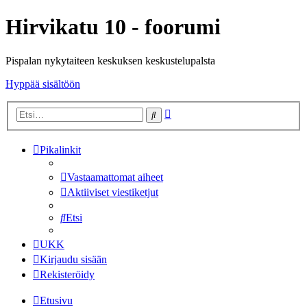
Hirvikatu 10 - foorumi
Pispalan nykytaiteen keskuksen keskustelupalsta
Hyppää sisältöön
Tarkennettu
Etsi
haku
Pikalinkit
Vastaamattomat aiheet
Aktiiviset viestiketjut
Etsi
UKK
Kirjaudu sisään
Rekisteröidy
Etusivu