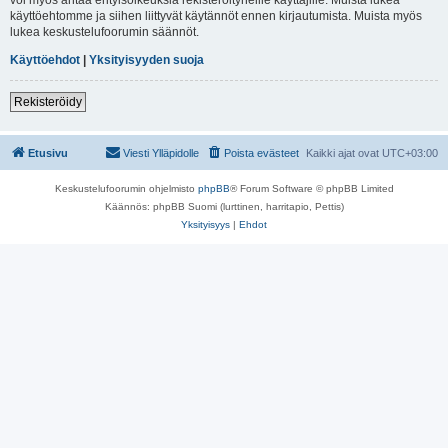
käyttöehtomme ja siihen liittyvät käytännöt ennen kirjautumista. Muista myös
lukea keskustelufoorumin säännöt.
Käyttöehdot
|
Yksityisyyden suoja
Rekisteröidy
Etusivu
Viesti Ylläpidolle
Poista evästeet
Kaikki ajat ovat
UTC+03:00
Keskustelufoorumin ohjelmisto
phpBB
® Forum Software © phpBB Limited
Käännös: phpBB Suomi (lurttinen, harritapio, Pettis)
Yksityisyys
|
Ehdot