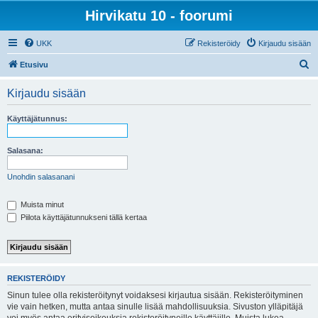
Hirvikatu 10 - foorumi
UKK
Rekisteröidy
Kirjaudu sisään
E
Etusivu
t
Kirjaudu sisään
s
i
Käyttäjätunnus:
Salasana:
Unohdin salasanani
Muista minut
Piilota käyttäjätunnukseni tällä kertaa
REKISTERÖIDY
Sinun tulee olla rekisteröitynyt voidaksesi kirjautua sisään. Rekisteröityminen
vie vain hetken, mutta antaa sinulle lisää mahdollisuuksia. Sivuston ylläpitäjä
voi myös antaa erityisoikeuksia rekisteröityneille käyttäjille. Muista lukea