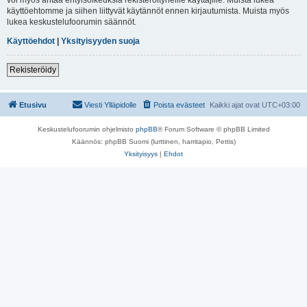
käyttöehtomme ja siihen liittyvät käytännöt ennen kirjautumista. Muista myös
lukea keskustelufoorumin säännöt.
Käyttöehdot
|
Yksityisyyden suoja
Rekisteröidy
Etusivu
Viesti Ylläpidolle
Poista evästeet
Kaikki ajat ovat
UTC+03:00
Keskustelufoorumin ohjelmisto
phpBB
® Forum Software © phpBB Limited
Käännös: phpBB Suomi (lurttinen, harritapio, Pettis)
Yksityisyys
|
Ehdot