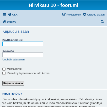
Hirvikatu 10 - foorumi
UKK
Rekisteröidy
Kirjaudu sisään
E
Etusivu
t
Kirjaudu sisään
s
i
Käyttäjätunnus:
Salasana:
Unohdin salasanani
Muista minut
Piilota käyttäjätunnukseni tällä kertaa
REKISTERÖIDY
Sinun tulee olla rekisteröitynyt voidaksesi kirjautua sisään. Rekisteröityminen
vie vain hetken, mutta antaa sinulle lisää mahdollisuuksia. Sivuston ylläpitäjä
voi myös antaa erityisoikeuksia rekisteröityneille käyttäjille. Muista lukea