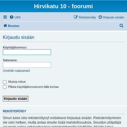
Hirvikatu 10 - foorumi
UKK
Rekisteröidy
Kirjaudu sisään
E
Etusivu
t
Kirjaudu sisään
s
i
Käyttäjätunnus:
Salasana:
Unohdin salasanani
Muista minut
Piilota käyttäjätunnukseni tällä kertaa
REKISTERÖIDY
Sinun tulee olla rekisteröitynyt voidaksesi kirjautua sisään. Rekisteröityminen
vie vain hetken, mutta antaa sinulle lisää mahdollisuuksia. Sivuston ylläpitäjä
voi myös antaa erityisoikeuksia rekisteröityneille käyttäjille. Muista lukea