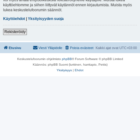
käyttöehtomme ja siihen liittyvät käytännöt ennen kirjautumista. Muista myös
lukea keskustelufoorumin säännöt.
Käyttöehdot
|
Yksityisyyden suoja
Rekisteröidy
Etusivu
Viesti Ylläpidolle
Poista evästeet
Kaikki ajat ovat
UTC+03:00
Keskustelufoorumin ohjelmisto
phpBB
® Forum Software © phpBB Limited
Käännös: phpBB Suomi (lurttinen, harritapio, Pettis)
Yksityisyys
|
Ehdot