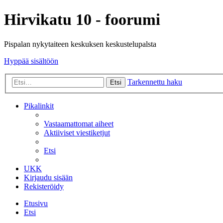
Hirvikatu 10 - foorumi
Pispalan nykytaiteen keskuksen keskustelupalsta
Hyppää sisältöön
Tarkennettu haku
Etsi
Pikalinkit
Vastaamattomat aiheet
Aktiiviset viestiketjut
Etsi
UKK
Kirjaudu sisään
Rekisteröidy
Etusivu
Etsi