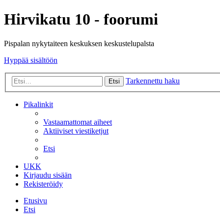
Hirvikatu 10 - foorumi
Pispalan nykytaiteen keskuksen keskustelupalsta
Hyppää sisältöön
Tarkennettu haku
Etsi
Pikalinkit
Vastaamattomat aiheet
Aktiiviset viestiketjut
Etsi
UKK
Kirjaudu sisään
Rekisteröidy
Etusivu
Etsi