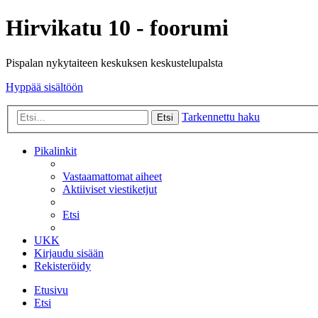
Hirvikatu 10 - foorumi
Pispalan nykytaiteen keskuksen keskustelupalsta
Hyppää sisältöön
Tarkennettu haku
Etsi
Pikalinkit
Vastaamattomat aiheet
Aktiiviset viestiketjut
Etsi
UKK
Kirjaudu sisään
Rekisteröidy
Etusivu
Etsi