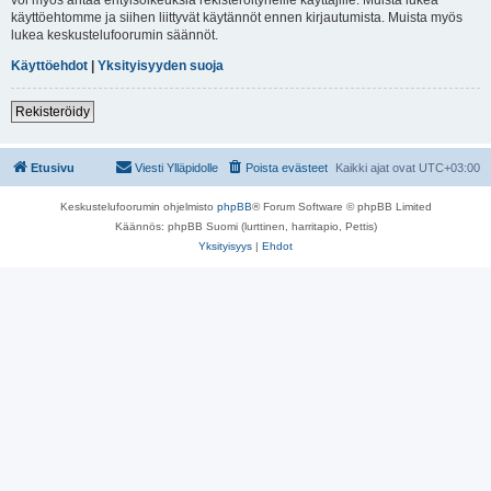
käyttöehtomme ja siihen liittyvät käytännöt ennen kirjautumista. Muista myös
lukea keskustelufoorumin säännöt.
Käyttöehdot
|
Yksityisyyden suoja
Rekisteröidy
Etusivu
Viesti Ylläpidolle
Poista evästeet
Kaikki ajat ovat
UTC+03:00
Keskustelufoorumin ohjelmisto
phpBB
® Forum Software © phpBB Limited
Käännös: phpBB Suomi (lurttinen, harritapio, Pettis)
Yksityisyys
|
Ehdot