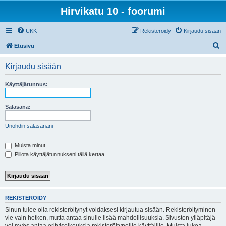
Hirvikatu 10 - foorumi
UKK
Rekisteröidy
Kirjaudu sisään
E
Etusivu
t
Kirjaudu sisään
s
i
Käyttäjätunnus:
Salasana:
Unohdin salasanani
Muista minut
Piilota käyttäjätunnukseni tällä kertaa
REKISTERÖIDY
Sinun tulee olla rekisteröitynyt voidaksesi kirjautua sisään. Rekisteröityminen
vie vain hetken, mutta antaa sinulle lisää mahdollisuuksia. Sivuston ylläpitäjä
voi myös antaa erityisoikeuksia rekisteröityneille käyttäjille. Muista lukea