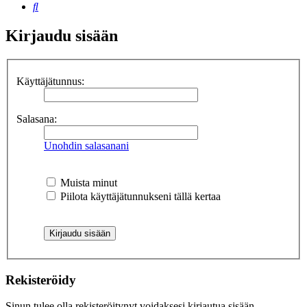
Etsi
Kirjaudu sisään
Käyttäjätunnus:
Salasana:
Unohdin salasanani
Muista minut
Piilota käyttäjätunnukseni tällä kertaa
Rekisteröidy
Sinun tulee olla rekisteröitynyt voidaksesi kirjautua sisään.