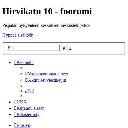
Hirvikatu 10 - foorumi
Pispalan nykytaiteen keskuksen keskustelupalsta
Hyppää sisältöön
Tarkennettu
Etsi
haku
Pikalinkit
Vastaamattomat aiheet
Aktiiviset viestiketjut
Etsi
UKK
Kirjaudu sisään
Rekisteröidy
Etusivu