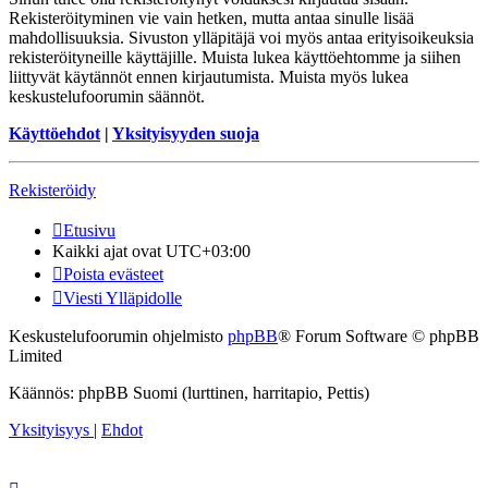
Rekisteröityminen vie vain hetken, mutta antaa sinulle lisää
mahdollisuuksia. Sivuston ylläpitäjä voi myös antaa erityisoikeuksia
rekisteröityneille käyttäjille. Muista lukea käyttöehtomme ja siihen
liittyvät käytännöt ennen kirjautumista. Muista myös lukea
keskustelufoorumin säännöt.
Käyttöehdot
|
Yksityisyyden suoja
Rekisteröidy
Etusivu
Kaikki ajat ovat
UTC+03:00
Poista evästeet
Viesti Ylläpidolle
Keskustelufoorumin ohjelmisto
phpBB
® Forum Software © phpBB
Limited
Käännös: phpBB Suomi (lurttinen, harritapio, Pettis)
Yksityisyys
|
Ehdot