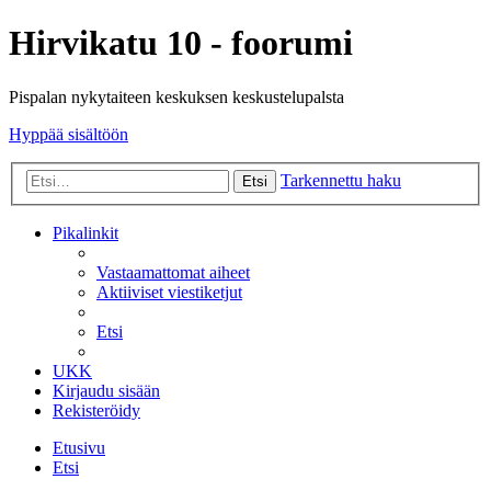
Hirvikatu 10 - foorumi
Pispalan nykytaiteen keskuksen keskustelupalsta
Hyppää sisältöön
Tarkennettu haku
Etsi
Pikalinkit
Vastaamattomat aiheet
Aktiiviset viestiketjut
Etsi
UKK
Kirjaudu sisään
Rekisteröidy
Etusivu
Etsi