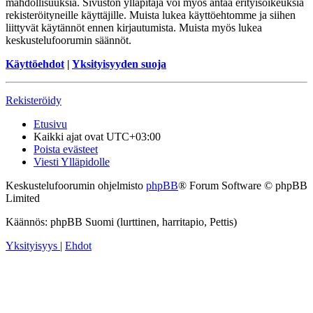
mahdollisuuksia. Sivuston ylläpitäjä voi myös antaa erityisoikeuksia
rekisteröityneille käyttäjille. Muista lukea käyttöehtomme ja siihen
liittyvät käytännöt ennen kirjautumista. Muista myös lukea
keskustelufoorumin säännöt.
Käyttöehdot
|
Yksityisyyden suoja
Rekisteröidy
Etusivu
Kaikki ajat ovat
UTC+03:00
Poista evästeet
Viesti Ylläpidolle
Keskustelufoorumin ohjelmisto
phpBB
® Forum Software © phpBB
Limited
Käännös: phpBB Suomi (lurttinen, harritapio, Pettis)
Yksityisyys
|
Ehdot