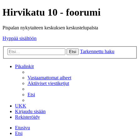
Hirvikatu 10 - foorumi
Pispalan nykytaiteen keskuksen keskustelupalsta
Hyppää sisältöön
Tarkennettu haku
Etsi
Pikalinkit
Vastaamattomat aiheet
Aktiiviset viestiketjut
Etsi
UKK
Kirjaudu sisään
Rekisteröidy
Etusivu
Etsi