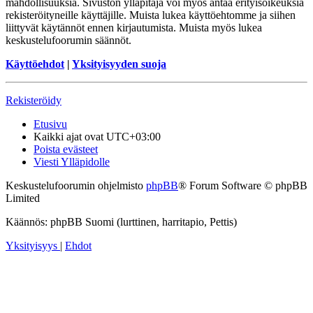
mahdollisuuksia. Sivuston ylläpitäjä voi myös antaa erityisoikeuksia
rekisteröityneille käyttäjille. Muista lukea käyttöehtomme ja siihen
liittyvät käytännöt ennen kirjautumista. Muista myös lukea
keskustelufoorumin säännöt.
Käyttöehdot
|
Yksityisyyden suoja
Rekisteröidy
Etusivu
Kaikki ajat ovat
UTC+03:00
Poista evästeet
Viesti Ylläpidolle
Keskustelufoorumin ohjelmisto
phpBB
® Forum Software © phpBB
Limited
Käännös: phpBB Suomi (lurttinen, harritapio, Pettis)
Yksityisyys
|
Ehdot