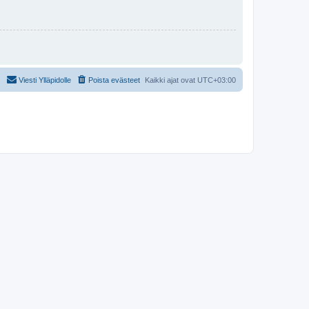
Viesti Ylläpidolle
Poista evästeet
Kaikki ajat ovat
UTC+03:00