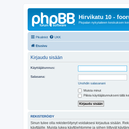
Hirvikatu 10 - foo
Pispalan nykytaiteen keskuksen ke
Pikalinkit
UKK
Etusivu
Kirjaudu sisään
Käyttäjätunnus:
Salasana:
Unohdin salasanani
Muista minut
Piilota käyttäjätunnukseni tällä k
REKISTERÖIDY
Sinun tulee olla rekisteröitynyt voidaksesi kirjautua sisään. Rek
käyttäjille. Muista lukea käyttöehtomme ja siihen liittyvät käy