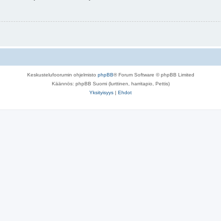
Keskustelufoorumin ohjelmisto
phpBB
® Forum Software © phpBB Limited
Käännös: phpBB Suomi (lurttinen, harritapio, Pettis)
Yksityisyys
|
Ehdot