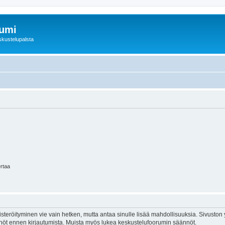
rumi
skustelupalsta
ertaa
isteröityminen vie vain hetken, mutta antaa sinulle lisää mahdollisuuksia. Sivuston y
tännöt ennen kirjautumista. Muista myös lukea keskustelufoorumin säännöt.