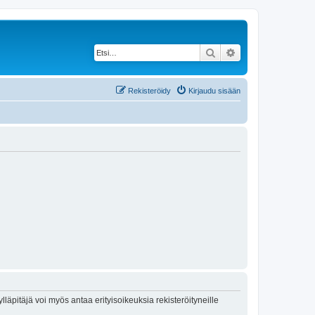
Etsi
Tarkennettu haku
Rekisteröidy
Kirjaudu sisään
lläpitäjä voi myös antaa erityisoikeuksia rekisteröityneille