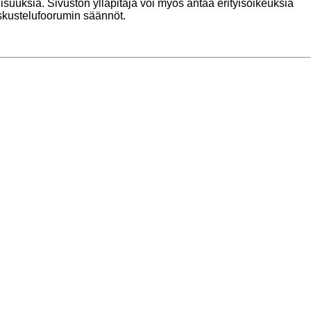
lisuuksia. Sivuston ylläpitäjä voi myös antaa erityisoikeuksia
keskustelufoorumin säännöt.