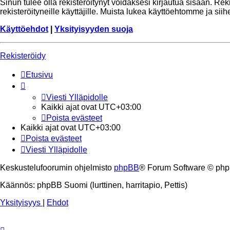
Sinun tulee olla rekisteröitynyt voidaksesi kirjautua sisään. Re
rekisteröityneille käyttäjille. Muista lukea käyttöehtomme ja si
Käyttöehdot
|
Yksityisyyden suoja
Rekisteröidy
Etusivu
Viesti Ylläpidolle
Kaikki ajat ovat
UTC+03:00
Poista evästeet
Kaikki ajat ovat
UTC+03:00
Poista evästeet
Viesti Ylläpidolle
Keskustelufoorumin ohjelmisto
phpBB
® Forum Software © php
Käännös: phpBB Suomi (lurttinen, harritapio, Pettis)
Yksityisyys
|
Ehdot