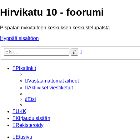
Hirvikatu 10 - foorumi
Pispalan nykytaiteen keskuksen keskustelupalsta
Hyppää sisältöön
Tarkennettu
Etsi
haku
Pikalinkit
Vastaamattomat aiheet
Aktiiviset viestiketjut
Etsi
UKK
Kirjaudu sisään
Rekisteröidy
Etusivu