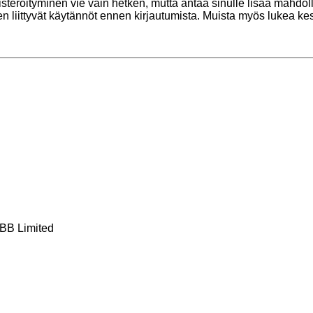
kisteröityminen vie vain hetken, mutta antaa sinulle lisää mahdol
ihen liittyvät käytännöt ennen kirjautumista. Muista myös lukea 
BB Limited